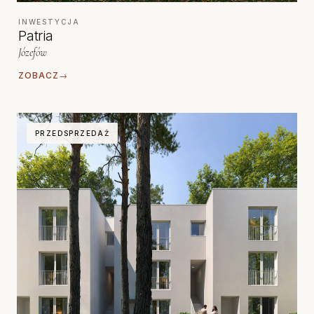
INWESTYCJA
Patria
Józefów
ZOBACZ
→
PRZEDSPRZEDAŻ