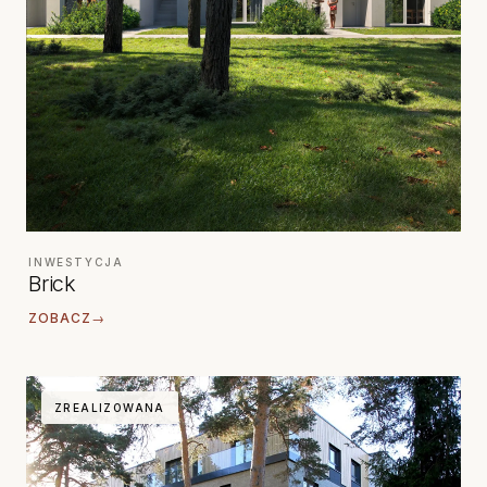
INWESTYCJA
Brick
ZOBACZ
→
ZREALIZOWANA