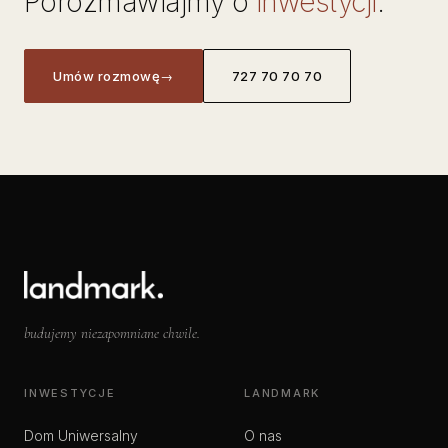
Porozmawiajmy o
inwestycji
.
Umów rozmowę
→
727 70 70 70
budujemy niezapomniane chwile.
INWESTYCJE
LANDMARK
Dom Uniwersalny
O nas