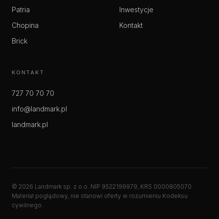
Patria
Inwestycje
Chopina
Kontakt
Brick
KONTAKT
727 70 70 70
info@landmark.pl
landmark.pl
© 2026 Landmark sp. z o.o. NIP 9522199979, KRS 0000805070.
Materiał poglądowy, nie stanowi oferty w rozumieniu Kodeksu
cywilnego.