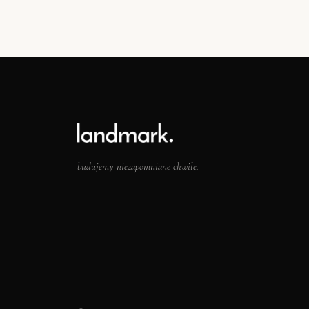
budujemy niezapomniane chwile.