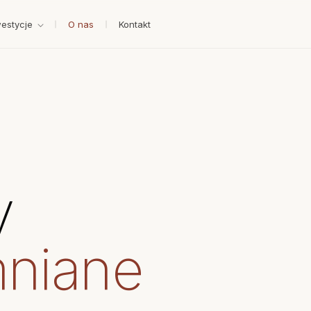
westycje
O nas
Kontakt
y
niane