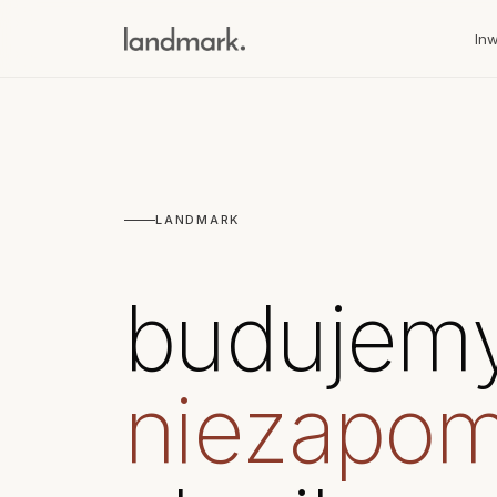
In
LANDMARK
budujem
niezapom