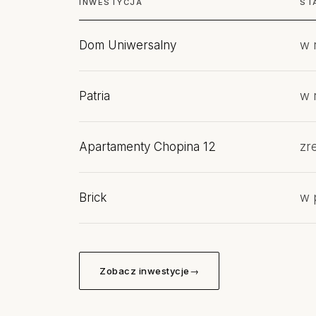
INWESTYCJA
ST
Dom Uniwersalny
w r
Patria
w r
Apartamenty Chopina 12
zr
Brick
w 
Zobacz inwestycje
→