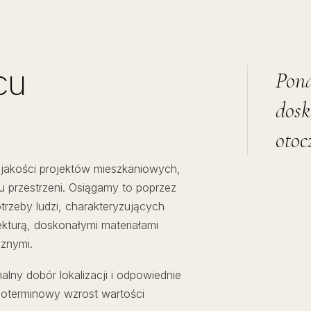
cu
Pona
dosk
otoc
j jakości projektów mieszkaniowych,
u przestrzeni. Osiągamy to poprzez
zeby ludzi, charakteryzujących
kturą, doskonałymi materiałami
znymi.
lny dobór lokalizacji i odpowiednie
goterminowy wzrost wartości