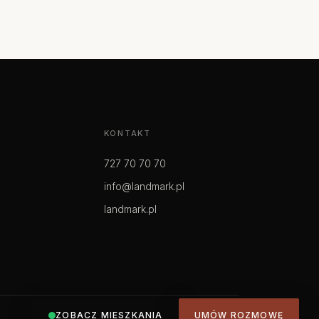
KONTAKT
727 70 70 70
info@landmark.pl
landmark.pl
ZOBACZ MIESZKANIA
UMÓW ROZMOWĘ