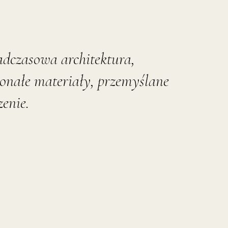
dczasowa architektura,
onałe materiały, przemyślane
zenie.